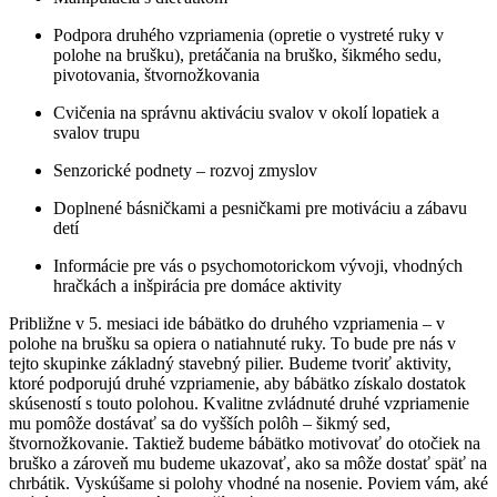
Podpora druhého vzpriamenia (opretie o vystreté ruky v
polohe na brušku), pretáčania na bruško, šikmého sedu,
pivotovania, štvornožkovania
Cvičenia na správnu aktiváciu svalov v okolí lopatiek a
svalov trupu
Senzorické podnety – rozvoj zmyslov
Doplnené básničkami a pesničkami pre motiváciu a zábavu
detí
Informácie pre vás o psychomotorickom vývoji, vhodných
hračkách a inšpirácia pre domáce aktivity
Približne v 5. mesiaci ide bábätko do druhého vzpriamenia – v
polohe na brušku sa opiera o natiahnuté ruky. To bude pre nás v
tejto skupinke základný stavebný pilier. Budeme tvoriť aktivity,
ktoré podporujú druhé vzpriamenie, aby bábätko získalo dostatok
skúseností s touto polohou. Kvalitne zvládnuté druhé vzpriamenie
mu pomôže dostávať sa do vyšších polôh – šikmý sed,
štvornožkovanie. Taktiež budeme bábätko motivovať do otočiek na
bruško a zároveň mu budeme ukazovať, ako sa môže dostať späť na
chrbátik. Vyskúšame si polohy vhodné na nosenie. Poviem vám, aké