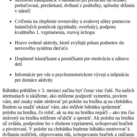
prebaľovaní, prezliekaní, dvíhaní z podložky, spôsoby držania
v náručí
Cvičenia na zlepšenie rovnováhy a svalovej súhry pomocou
balančných pomôcok (gymbally, overbaly), podpora
kvalitného 1. vzpriamenia, rozvoj úchopu
Hravo vedené aktivity, ktoré zvyšujú prísun podnetov do
nervového systému dieťaťa
Doplnené básničkami a pesničkami pre motiváciu a zábavu
detí
Informácie pre vás o psychomotorickom vývoji a inšpirácia
pre domáce aktivity
Bábätko približne v 3. mesiaci začína byť čoraz viac čulé. Na našich
stretnutiach si ukážeme, ako môžeme podporiť symetriu, poviem
vám, aké znaky máte sledovať pri polohe na brušku aj na chrbátiku.
Budem sa snažiť ukázať vám, ako môžete bábätku spríjemniť
polohu na brušku, čo robiť, ak sa mu na brušku nepáči – ako mu čas
strávený na brušku môžeme uľahčiť a spestriť. Ak polohu na brušku
už zvláda, podporíme ho v druhom vzpriamení, uchopovaní hračiek
a pivotovaní. V polohe na chrbátiku budeme bábätko motivovať k
dvíhaniu nožičiek, objavovaniu rúk, uchopovaniu hračiek a otáčaniu