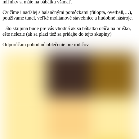
miľníky si máte na bábätku všímať.
Cvičíme i naďalej s balančnými pomôckami (fitlopta, overball,…),
používame tunel, veľké molitanové stavebnice a hudobné nástroje.
Táto skupina bude pre vás vhodná ak sa bábätko otáča na bruško,
ešte nelezie (ak sa plazí tiež sa pridajte do tejto skupiny).
Odporúčam pohodlné oblečenie pre rodičov.