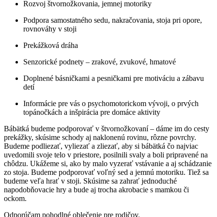
Rozvoj štvornožkovania, jemnej motoriky
Podpora samostatného sedu, nakračovania, stoja pri opore,
rovnováhy v stoji
Prekážková dráha
Senzorické podnety – zrakové, zvukové, hmatové
Doplnené básničkami a pesničkami pre motiváciu a zábavu
detí
Informácie pre vás o psychomotorickom vývoji, o prvých
topánočkách a inšpirácia pre domáce aktivity
Bábätká budeme podporovať v štvornožkovaní – dáme im do cesty
prekážky, skúsime schody aj naklonenú rovinu, rôzne povrchy.
Budeme podliezať, vyliezať a zliezať, aby si bábätká čo najviac
uvedomili svoje telo v priestore, posilnili svaly a boli pripravené na
chôdzu. Ukážeme si, ako by malo vyzerať vstávanie a aj schádzanie
zo stoja. Budeme podporovať voľný sed a jemnú motoriku. Tiež sa
budeme veľa hrať v stoji. Skúsime sa zahrať jednoduché
napodobňovacie hry a bude aj trocha akrobacie s mamkou či
ockom.
Odporúčam pohodlné oblečenie pre rodičov.