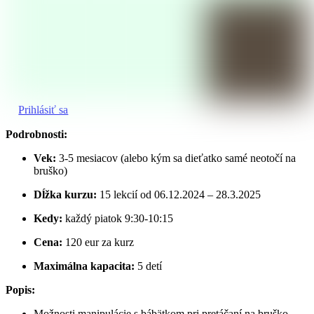
Prihlásiť sa
Podrobnosti:
Vek:
3-5 mesiacov (alebo kým sa dieťatko samé neotočí na
bruško)
Dĺžka kurzu:
15 lekcií od 06.12.2024 – 28.3.2025
Kedy:
každý piatok 9:30-10:15
Cena:
120 eur za kurz
Maximálna kapacita:
5 detí
Popis:
Možnosti manipulácie s bábätkom pri pretáčaní na bruško,