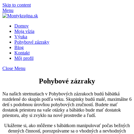
Skip to content
Menu
Domov
Moja vízia
Výuka
Pohybové zázraky
Blog
Kontakt
Môj profil
Close Menu
Pohybové zázraky
Na našich stretnutiach v Pohybových zázrakoch budú bábätká
rozdelené do skupín podľa veku. Skupinky budú malé, maximálne 6
detí s podobnou úrovňou pohybových zručností. Budete mať
dostatok priestoru na vaše otázky a bábätko bude mať dostatok
priestoru, aby si zvyklo na nové prostredie a ľudí.
Ukážeme si, ako môžeme s bábätkom manipulovať počas bežných
denných činností, porozprávame sa o vhodných a nevhodných