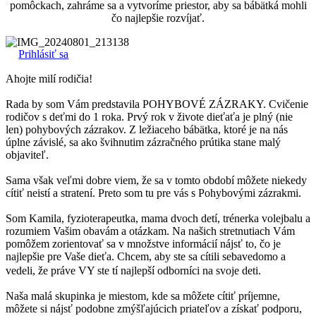
pomôckach, zahráme sa a vytvoríme priestor, aby sa bábätká mohli
čo najlepšie rozvíjať.
Prihlásiť sa
Ahojte milí rodičia!
Rada by som Vám predstavila POHYBOVÉ ZÁZRAKY. Cvičenie
rodičov s deťmi do 1 roka. Prvý rok v živote dieťaťa je plný (nie
len) pohybových zázrakov. Z ležiaceho bábätka, ktoré je na nás
úplne závislé, sa ako švihnutim zázračného prútika stane malý
objaviteľ.
Sama však veľmi dobre viem, že sa v tomto období môžete niekedy
cítiť neistí a stratení. Preto som tu pre vás s Pohybovými zázrakmi.
Som Kamila, fyzioterapeutka, mama dvoch detí, trénerka volejbalu a
rozumiem Vašim obavám a otázkam. Na našich stretnutiach Vám
pomôžem zorientovať sa v množstve informácií nájsť to, čo je
najlepšie pre Vaše dieťa. Chcem, aby ste sa cítili sebavedomo a
vedeli, že práve VY ste tí najlepší odborníci na svoje deti.
Naša malá skupinka je miestom, kde sa môžete cítiť príjemne,
môžete si nájsť podobne zmýšľajúcich priateľov a získať podporu,