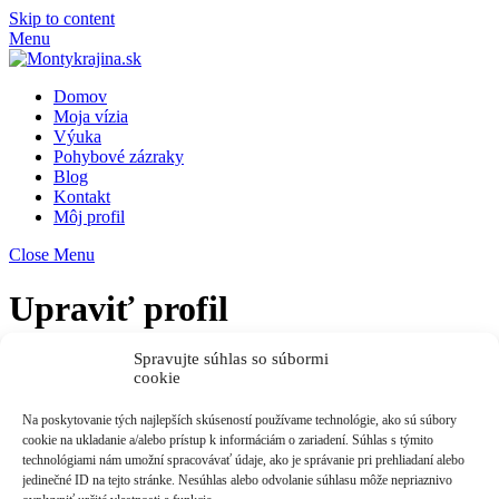
Skip to content
Menu
Domov
Moja vízia
Výuka
Pohybové zázraky
Blog
Kontakt
Môj profil
Close Menu
Upraviť profil
Spravujte súhlas so súbormi
Na úpravu profilu musíte byť prihlásení.
cookie
Späť
Back To Top
Na poskytovanie tých najlepších skúseností používame technológie, ako sú súbory
cookie na ukladanie a/alebo prístup k informáciám o zariadení. Súhlas s týmito
technológiami nám umožní spracovávať údaje, ako je správanie pri prehliadaní alebo
Monty krajina
jedinečné ID na tejto stránke. Nesúhlas alebo odvolanie súhlasu môže nepriaznivo