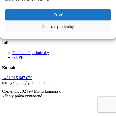
ovplyvniť určité vlastnosti a funkcie.
Moja vízia
Blog
Prijať
Práve sa deje
Zobraziť predvoľby
Výuka
Udalosti
Info
Obchodné podmienky
GDPR
Kontakt
+421 915 647 070
montykrajina@gmail.com
Copyright 2024 @ Montykrajina.sk
Všetky práva vyhradené.